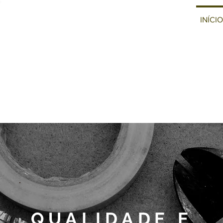
Elétrica-
Vibre
INÍCIO
Predial
(22) 99750-1899
QUALIDADE E