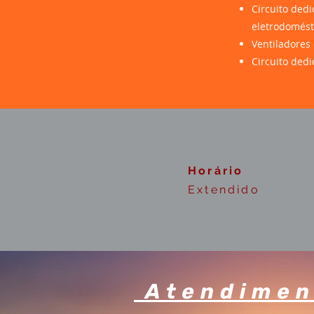
Circuito ded
eletrodomést
Ventiladores 
Circuito ded
Horário
Extendido
Atendimen