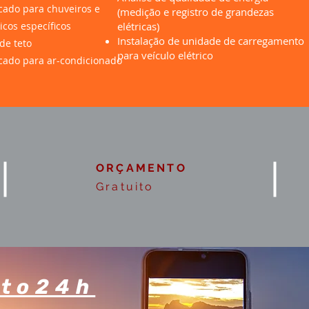
icado para chuveiros e
(medição e registro de grandezas
icos específicos
elétricas)
Instalação de unidade de carregamento
de teto
para veículo elétrico
icado para ar-condicionado
ORÇAMENTO
Gratuito
to24h