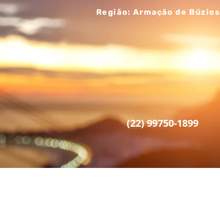
Região: Armação de Búzio
(22) 99750-1899